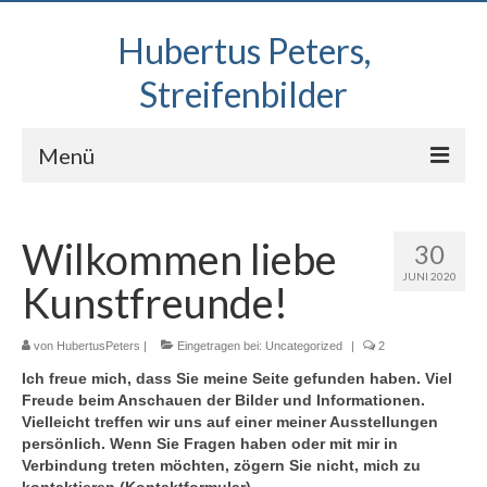
Hubertus Peters,
Streifenbilder
Menü
Startseite
Wilkommen liebe
30
Galerie
JUNI 2020
Kunstfreunde!
Ausstellungen
Pantha-rhei Projekt
von
HubertusPeters
|
Eingetragen bei:
Uncategorized
|
2
Ich freue mich, dass Sie meine Seite gefunden haben. Viel
Vita
Freude beim Anschauen der Bilder und Informationen.
Vielleicht treffen wir uns auf einer meiner Ausstellungen
Zusammenarbeit und Presse
persönlich.
Wenn Sie Fragen haben oder mit mir in
Verbindung treten möchten, zögern Sie nicht, mich zu
Ausleihe und Verkauf